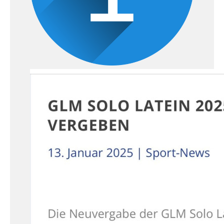
1. Platz: Leonardo Zhang / Sira
Marie Dinse (TT im
Ostseetanz Greifswald e.V.)
2. Platz: Levi Zeun / Mia-Sophie
Fischer (TT im
Ostseetanz Greifswald e.V.)
3. Platz: Florian Berghofer / Marie
Plötz (TT im Ostseetanz Greifswald
e.V.)
Herzlichen Glückwunsch!