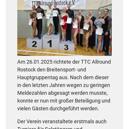
2. Platz: John Thamm / Merle Tiede
(TSV Rot-Gold Torgelow 1990 e.V.)
Landesmeister TMV
Junioren II C Latein (18 Paare)
2. Platz: Erwin Stel / Lotte Möller
Am 26.01.2025 richtete der TTC Allround
(
TSC Blau-Weiß Stralsund e.V.)
Rostock den Breitensport- und
Landesmeister TMV
Hauptgruppentag aus. Nach dem dieser
Aufstieg in die B-Klasse
in den letzten Jahren wegen zu geringen
6. Platz: Justus Zeun / Leonie
Meldezahlen abgesagt werden musste,
Wodrich (
TT im
konnte er nun mit großer Beteiligung und
Ostseetanz Greifswald e.V.)
vielen Gästen durchgeführt werden.
Der Verein veranstaltete erstmals auch
Jugend D Latein (6 Paare)