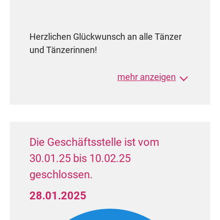
Junioren II B Latein (15 Paare)
8.-9. Platz: Erwin Stel / Lotte
Herzlichen Glückwunsch an alle Tänzer
Möller
(TSC Blau-Weiß Stralsund
und Tänzerinnen!
e.V.)
Landesmeister TMV
mehr anzeigen
Jugend B Latein (15 Paare)
3. Platz: Jonas Stel /
Frida
Die Geschäftsstelle ist vom
Fritzsche (TSC Blau-Weiß Stralsund
30.01.25 bis 10.02.25
e.V.)
geschlossen.
Landesmeister TMV
Aufstieg in die A-Klasse
28.01.2025
8. Platz: Adrian Jürgens / Anna-