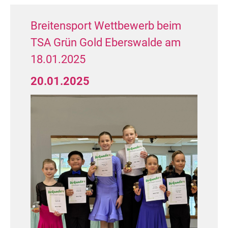
Rostock e.V.)
Breitensport Wettbewerb beim
TSA Grün Gold Eberswalde am
19.01.2025
18.01.2025
MAS II S (64 Paare)
20.01.2025
39. Platz: Carsten Rochlitz / Daniela
Noffz (TSA des TTC Allround
Rostock e.V.)
Herzlichen Glückwunsch!