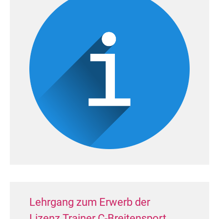
Marie Benduhn (TSC Blau-Weiß
Stralsund e.V.)
Jugend A Latein (14 Paare)
14. Platz: Jonas Stel /
Frida
Fritzsche (TSC Blau-Weiß Stralsund
e.V.)
Landesmeister TMV
Herzlichen Glückwunsch!
Lehrgang zum Erwerb der
Lizenz Trainer C-Breitensport