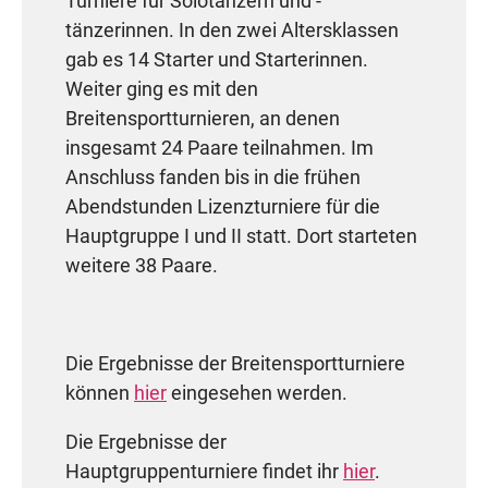
Turniere für Solotänzern und -
tänzerinnen. In den zwei Altersklassen
4. Platz: Tim Weber /
Emelie
gab es 14 Starter und Starterinnen.
Büttner (TSC Blau-Weiß Stralsund
Weiter ging es mit den
e.V.)
Breitensportturnieren, an denen
Landesmeister TMV
insgesamt 24 Paare teilnahmen. Im
Anschluss fanden bis in die frühen
Abendstunden Lizenzturniere für die
Jugend C Latein (12 Paare)
Hauptgruppe I und II statt. Dort starteten
weitere 38 Paare.
8. Platz: Povilas Liekis / Maja
Kowalski (TSC Blau-Weiß Stralsund
e.V.)
Die Ergebnisse der Breitensportturniere
Landesmeister TMV
können
hier
eingesehen werden.
Die Ergebnisse der
02.02.2025
Hauptgruppenturniere findet ihr
hier
.