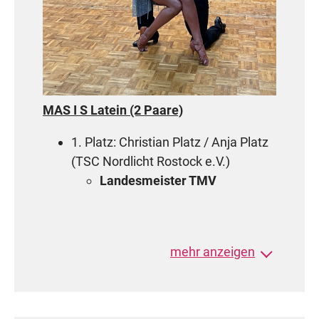
MAS I S Latein (2 Paare)
1. Platz: Christian Platz / Anja Platz
(
TSC Nordlicht Rostock e.V.)
Landesmeister TMV
HGR A Latein (18 Paare)
mehr anzeigen
15. Platz:
Moritz Jäger / Bianca
Härtzsch (TSC Blau-Weiß Stralsund
e.V.)