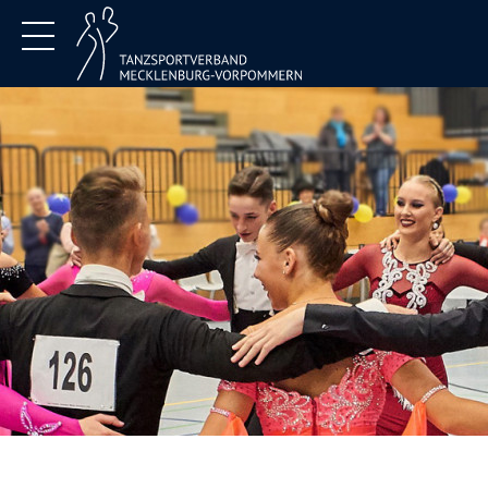
Termine
Verband
Jugend
DTSA
Service
Kontakt