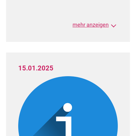
Kinder II Standard (6 Paare)
mehr anzeigen
1. Platz: Levi Zeun / Mia-Sophie
Fischer (TT im
Ostseetanz Greifswald e.V.)
2. Platz: Leonardo Zhang / Sira
15.01.2025
Marie Dinse (TT im
Ostseetanz Greifswald e.V.)
3. Platz: Florian Berghofer / Marie
Plötz (TT im Ostseetanz Greifswald
e.V.)
Kinder II Latein (5 Paare)