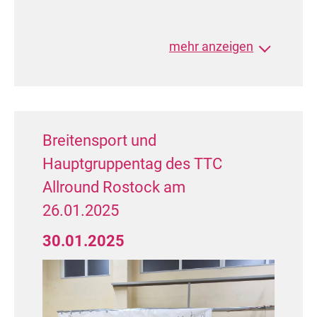
Junioren I D Latein (9 Paare)
mehr anzeigen
2. Platz: Jannis Siepelmeyer /
Andrea Campean
(Tanzsportabteilung im SC
Neubrandenburg e.V.)
Breitensport und
Landesmeister TMV
Hauptgruppentag des TTC
3. Platz:
John Thamm / Merle Tiede
Allround Rostock am
(TSV Rot-Gold Torgelow 1990 e.V.)
4. Platz: Fabian Platz / Saskia
26.01.2025
Platz
(
TSC Nordlicht Rostock e.V.)
30.01.2025
Junioren II D Latein (4 Paare)