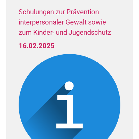
Landesmeister TMV
Schulungen zur Prävention
interpersonaler Gewalt sowie
zum Kinder- und Jugendschutz
HGR S Latein (15 Paare)
16.02.2025
13. Platz:
Marcel Schumann / Anja
Schumann (TSC Nordlicht Rostock
e.V.)
Landesmeister TMV
Herzlichen Glückwunsch!