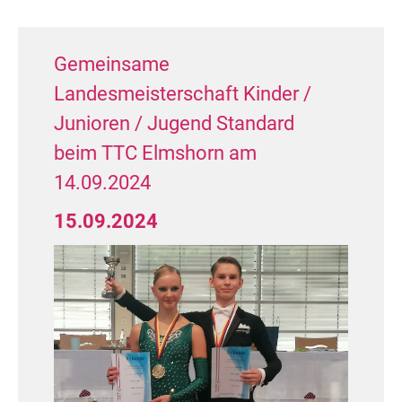
des TTC Allround Rostock e.V.)
Landesmeister TMV
Gemeinsame
MAS V S Standard (5 Paare)
Landesmeisterschaft Kinder /
3. Platz: Günter Göhrl / Helga Göhrl
Junioren / Jugend Standard
(TT im Ostseetanz Greifswald e.V.)
beim TTC Elmshorn am
Landesmeister TMV
14.09.2024
Herzlichen Glückwunsch!
15.09.2024