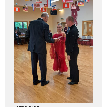
TSC Nordlicht Rostock e.V.)
Junioren II D Standard (7 Paare)
1. Platz: Lenny Jó Biederstädt /
Hanna Justa (TTA d. TSG
Lilienthalstadt-Anklam e.V.)
Landesmeister TMV - Aufstieg
in die C-Klasse!
5. Platz: John Thamm / Merle Tiede
(TSV Rot-Gold Torgelow 1990 e.V.)
Junioren II C Standard (6 Paare)
3. Platz: Povilas Liekis / Maja
Kowalski (TSC Blau-Weiß Stralsund
e.V.)