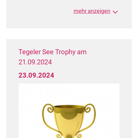
HGR S Standard (13 Paare)
mehr anzeigen
8. Platz: Marcel Schumann / Anja
Schumann
(TSC Nordlicht Rostock
e.V.)
Landesmeister TMV
Tegeler See Trophy am
Herzlichen Glückwunsch!
21.09.2024
23.09.2024