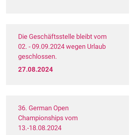
Mas II A Standard (5 Paare)
2. Platz: Carsten Rochlitz / Daniela
Noffz (TSA im TTC Allround Rostock
Die Geschäftsstelle bleibt vom
e.V.)
02. - 09.09.2024 wegen Urlaub
Herzlichen Glückwunsch!
geschlossen.
27.08.2024
36. German Open
Championships vom
13.-18.08.2024