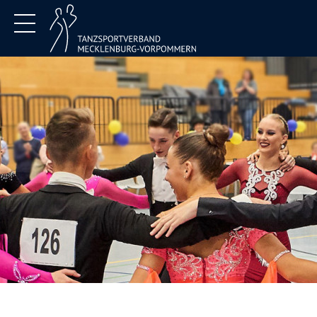
Termine
Verband
Jugend
DTSA
Service
Kontakt