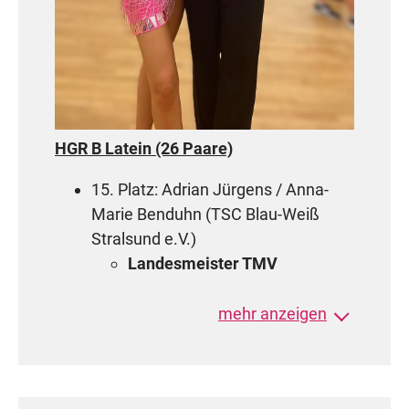
Pressesprecher OTG
HGR B Latein (26 Paare)
15. Platz: Adrian Jürgens / Anna-
Marie Benduhn (TSC Blau-Weiß
Stralsund e.V.)
Landesmeister TMV
mehr anzeigen
16.-18. Platz: Levi Bodenschatz /
Finja Bahls (TSC Blau-Weiß
Stralsund e.V.)
16.-18. Platz: Hannes Krakowski /