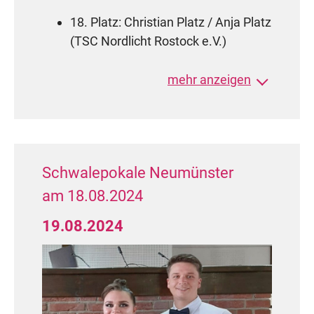
18. Platz: Christian Platz / Anja Platz
(TSC Nordlicht Rostock e.V.)
GOC SEN III Standard Rising Star (119
mehr anzeigen
Paare)
86.-87. Platz: Maik Weber / Katrin
Weber (TC Tollensetal 2012 e.V.)
Schwalepokale Neumünster
WDSF Open SEN III Standard (185
Paare)
am 18.08.2024
134. Platz: Andreas Wieck / Karin
19.08.2024
Wieck (TC Seestern Rostock e.V.)
138.-139. Platz: Maik Weber / Katrin
Weber (TC Tollensetal 2012 e.V.)
Herzlichen Glückwunsch!