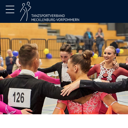
Termine
Verband
Jugend
DTSA
Service
Kontakt