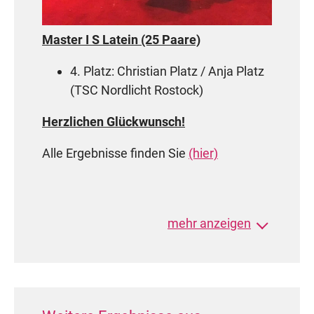
2. Platz: Duc Dung Nguyen / Miriam
Grawe (TTC Allround Rostock)
Master I S Latein (25 Paare)
Hauptgruppe II A Latein (2 Paare)
4. Platz: Christian Platz / Anja Platz
2. Platz: Matty Schiller und Anne
(TSC Nordlicht Rostock)
Wienhold (TTC Allround Rostock)
Herzlichen Glückwunsch!
Hauptgruppe D Standard (5 Paare)
Alle Ergebnisse finden Sie
(hier)
1. Platz: Duc Dung Nguyen / Miriam
Grawe (TTC Allround Rostock)
3. Platz: Sven Keitel / Jana Knierim
(TT im Ostseetanz Greifswald)
mehr anzeigen
Hauptgruppe C Standard (6 Paare)
1. Platz: Cedric Julian Thoß /
Johanna Noffz (TTC Allround