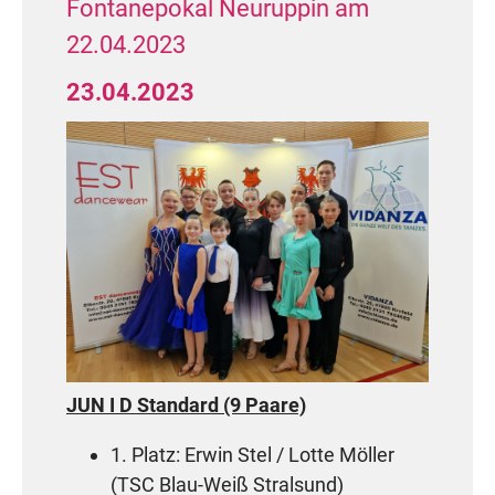
Fontanepokal Neuruppin am
Herzlichen Glückwunsch!
22.04.2023
23.04.2023
JUN I D Standard (9 Paare)
1. Platz: Erwin Stel / Lotte Möller
(TSC Blau-Weiß Stralsund)