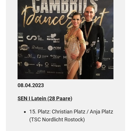
Greifswald)
HGR B Standard (66 Paare)
48. Platz: Hannes Krakowski / Finja
Bahls (TSC Blau-Weiß Stralsund)
HGR A Standard (34 Paare)
9.-11. Platz: Maximilan Amadeus
Paulus / Elisabeth Prepernau (TT im
Ostseetanz Greifswald)
08.04.2023
MAS I B Standard (17 Paare)
SEN I Latein (28 Paare)
2. Platz: Matthias Schadde / Ulrike
15. Platz: Christian Platz / Anja Platz
Etzien (TTC Allround Rostock)
(TSC Nordlicht Rostock)
08.04.2023