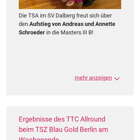
Die TSA im SV Dalberg freut sich über
den
Aufstieg von Andreas und Annette
Schroeder
in die Masters III B!
Am 23.04.23 war es soweit: Beim MTV
mehr anzeigen
Gifhorn ertanzten sich die beiden die
noch notwendigen Platzierungen und
Punkte und starten nun ab sofort in der
nächsthöheren Klasse.
Ergebnisse des TTC Allround
Herzliche Glückwünsche, viel Spaß und
beim TSZ Blau Gold Berlin am
Erfolg weiterhin jetzt in der B-Klasse!
Wochenende