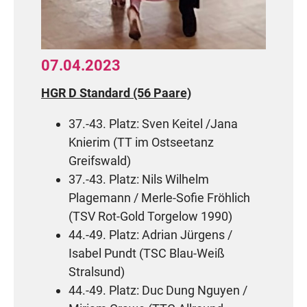
4. Platz: Jonas Stel / Helena
Lengkeit (TSC Blau-Weiß Stralsund)
07.04.2023
JUG C Latein (13 Paare)
HGR D Standard (56 Paare)
4. Platz: Jonas Stel / Helena
Lengkeit (TSC Blau-Weiß Stralsund)
37.-43. Platz: Sven Keitel /Jana
5. Platz: Theo Zeise / Nele
Knierim (TT im Ostseetanz
Holtz (TSC Blau-Weiß Stralsund) -
Greifswald)
Aufstieg in die Jugend B
37.-43. Platz: Nils Wilhelm
Plagemann / Merle-Sofie Fröhlich
JUG B Latein (7 Paare)
(TSV Rot-Gold Torgelow 1990)
44.-49. Platz: Adrian Jürgens /
7. Platz: Theo Zeise / Nele Holtz
Isabel Pundt (TSC Blau-Weiß
(TSC Blau-Weiß Stralsund)
Stralsund)
HGR C Latein (5 Paare)
44.-49. Platz: Duc Dung Nguyen /