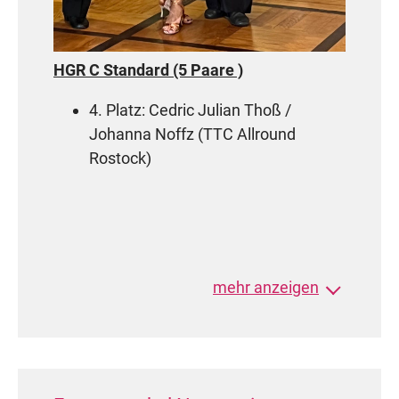
HGR C Standard (5 Paare )
4. Platz: Cedric Julian Thoß /
Johanna Noffz (TTC Allround
Rostock)
HGR C Latein (7 Paare)
mehr anzeigen
6. Platz: Cedric Julian Thoß /
Johanna Noffz (TTC Allround
Rostock)