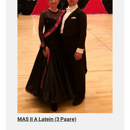
10.-11. Platz: Philipp Prüter / Skacy
Czekay (TSC Blau-Weiß Stralsund)
22.-23. Platz: Cedic Julian Thoß /
Johanna Noffz (TTC Allround
Rostock)
26. Platz: Jan Wiersbitzki / Lara
Siewert (TTC Allround Rostock)
HGR B Standard (68 Paare)
37.-38. Platz: Hannes Krakowski /
Finja Bahls (TSC Blau-Weiß
Stralsund)
HGR A Standard (32 Paare)
MAS II A Latein (3 Paare)
13. Platz: Maximilan Amadeus